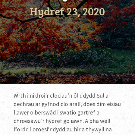
Hydref 23, 2020
Wrth i ni droi’r clociau’n ôl ddydd Sul a
dechrau ar gyfnod clo arall, does dim eisiau
llawer o berswâd i swatio gartref a
chroesawu’r hydref go iawn. A pha well
ffordd i oroesi’r dyddiau hir a thywyll na