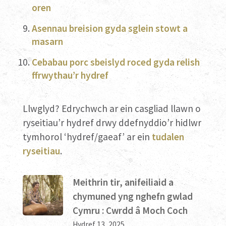
oren
Asennau breision gyda sglein stowt a
masarn
Cebabau porc sbeislyd roced gyda relish
ffrwythau’r hydref
Llwglyd? Edrychwch ar ein casgliad llawn o
ryseitiau’r hydref drwy ddefnyddio’r hidlwr
tymhorol ‘hydref/gaeaf’ ar ein
tudalen
ryseitiau
.
Meithrin tir, anifeiliaid a
chymuned yng nghefn gwlad
Cymru : Cwrdd â Moch Coch
Hydref 13, 2025