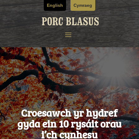
Skip
English
Cymraeg
to
content
Croesawch yr hydref
gyda ein 10 rysáit orau
i’ch cynhesu