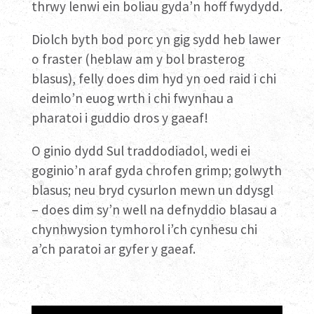
thrwy lenwi ein boliau gyda’n hoff fwydydd.
Diolch byth bod porc yn gig sydd heb lawer
o fraster (heblaw am y bol brasterog
blasus), felly does dim hyd yn oed raid i chi
deimlo’n euog wrth i chi fwynhau a
pharatoi i guddio dros y gaeaf!
O ginio dydd Sul traddodiadol, wedi ei
goginio’n araf gyda chrofen grimp; golwyth
blasus; neu bryd cysurlon mewn un ddysgl
– does dim sy’n well na defnyddio blasau a
chynhwysion tymhorol i’ch cynhesu chi
a’ch paratoi ar gyfer y gaeaf.