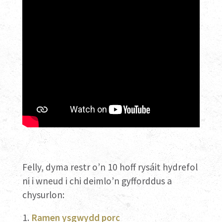
Felly, dyma restr o’n 10 hoff rysáit hydrefol
ni i wneud i chi deimlo’n gyfforddus a
chysurlon:
Ramen ysgwydd porc