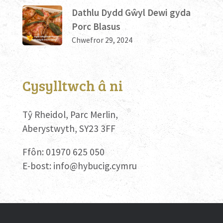
Dathlu Dydd Gŵyl Dewi gyda
Porc Blasus
Chwefror 29, 2024
Cysylltwch â ni
Tŷ Rheidol, Parc Merlin,
Aberystwyth, SY23 3FF
Ffôn: 01970 625 050
E-bost:
info@hybucig.cymru