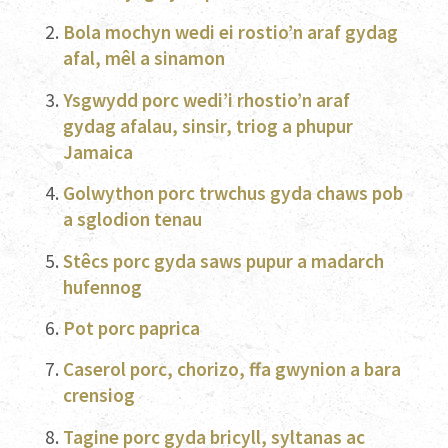
Bola mochyn wedi ei rostio’n araf gydag
afal, mêl a sinamon
Ysgwydd porc wedi’i rhostio’n araf
gydag afalau, sinsir, triog a phupur
Jamaica
Golwython porc trwchus gyda chaws pob
a sglodion tenau
Stêcs porc gyda saws pupur a madarch
hufennog
Pot porc paprica
Caserol porc, chorizo, ffa gwynion a bara
crensiog
Tagine porc gyda bricyll, syltanas ac