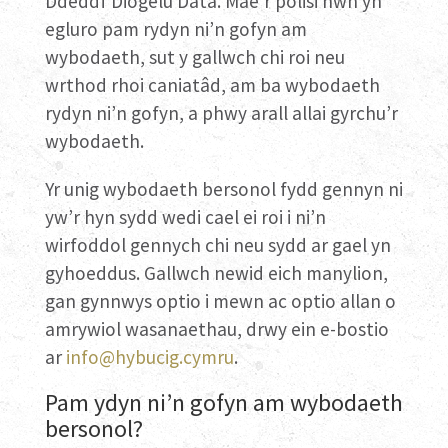
Ddeddf Diogelu Data. Mae’r polisi hwn yn
egluro pam rydyn ni’n gofyn am
wybodaeth, sut y gallwch chi roi neu
wrthod rhoi caniatâd, am ba wybodaeth
rydyn ni’n gofyn, a phwy arall allai gyrchu’r
wybodaeth.
Yr unig wybodaeth bersonol fydd gennyn ni
yw’r hyn sydd wedi cael ei roi i ni’n
wirfoddol gennych chi neu sydd ar gael yn
gyhoeddus. Gallwch newid eich manylion,
gan gynnwys optio i mewn ac optio allan o
amrywiol wasanaethau, drwy ein e-bostio
ar
info@hybucig.cymru
.
Pam ydyn ni’n gofyn am wybodaeth
bersonol?