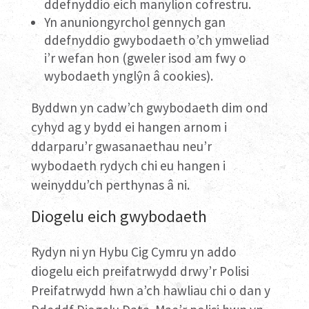
ddefnyddio eich manylion cofrestru.
Yn anuniongyrchol gennych gan
ddefnyddio gwybodaeth o’ch ymweliad
i’r wefan hon (gweler isod am fwy o
wybodaeth ynglŷn â cookies).
Byddwn yn cadw’ch gwybodaeth dim ond
cyhyd ag y bydd ei hangen arnom i
ddarparu’r gwasanaethau neu’r
wybodaeth rydych chi eu hangen i
weinyddu’ch perthynas â ni.
Diogelu eich gwybodaeth
Rydyn ni yn Hybu Cig Cymru yn addo
diogelu eich preifatrwydd drwy’r Polisi
Preifatrwydd hwn a’ch hawliau chi o dan y