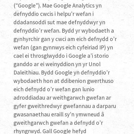
(“Google”). Mae Google Analytics yn
defnyddio cwcis i helpu’r wefan i
ddadansoddi sut mae defnyddwyr yn
defnyddio’r wefan. Bydd yr wybodaeth a
gynhyrchir gan y cwci am eich defnydd o’r
wefan (gan gynnwys eich cyfeiriad IP) yn
cael ei throsglwyddo i Google a’i storio
ganddo ar ei weinyddion yn yr Unol
Daleithiau. Bydd Google yn defnyddio’r
wybodaeth hon at ddibenion gwerthuso
eich defnydd o’r wefan gan lunio
adroddiadau ar weithgarwch gwefan ar
gyfer gweithredwyr gwefannau a darparu
gwasanaethau eraill sy’n ymwneud â
gweithgarwch gwefan a defnydd o’r
rhyngrwyd. Gall Google hefyd