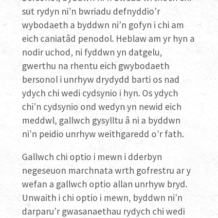
sut rydyn ni’n bwriadu defnyddio’r
wybodaeth a byddwn ni’n gofyn i chi am
eich caniatâd penodol. Heblaw am yr hyn a
nodir uchod, ni fyddwn yn datgelu,
gwerthu na rhentu eich gwybodaeth
bersonol i unrhyw drydydd barti os nad
ydych chi wedi cydsynio i hyn. Os ydych
chi’n cydsynio ond wedyn yn newid eich
meddwl, gallwch gysylltu â ni a byddwn
ni’n peidio unrhyw weithgaredd o’r fath.
Gallwch chi optio i mewn i dderbyn
negeseuon marchnata wrth gofrestru ar y
wefan a gallwch optio allan unrhyw bryd.
Unwaith i chi optio i mewn, byddwn ni’n
darparu’r gwasanaethau rydych chi wedi