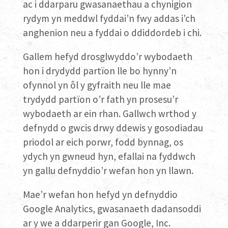
ac i ddarparu gwasanaethau a chynigion
rydym yn meddwl fyddai’n fwy addas i’ch
anghenion neu a fyddai o ddiddordeb i chi.
Gallem hefyd drosglwyddo’r wybodaeth
hon i drydydd partïon lle bo hynny’n
ofynnol yn ôl y gyfraith neu lle mae
trydydd partïon o’r fath yn prosesu’r
wybodaeth ar ein rhan. Gallwch wrthod y
defnydd o gwcis drwy ddewis y gosodiadau
priodol ar eich porwr, fodd bynnag, os
ydych yn gwneud hyn, efallai na fyddwch
yn gallu defnyddio’r wefan hon yn llawn.
Mae’r wefan hon hefyd yn defnyddio
Google Analytics, gwasanaeth dadansoddi
ar y we a ddarperir gan Google, Inc.