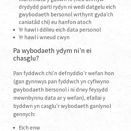
drydydd parti rydyn ni wedi datgelu eich
gwybodaeth bersonol wrthynt gyda’ch
caniatâd chi) eu hanfon atoch
Yr hawl i ddileu eich data personol
Yr hawl i wneud cwyn
Pa wybodaeth ydym ni’n ei
chasglu?
Pan fyddwch chi’n defnyddio’r wefan hon
(gan gynnwys pan fyddwch yn cyflwyno
gwybodaeth bersonol i ni drwy feysydd
mewnbynnu data ar y wefan), efallai y
byddwn yn casglu’r wybodaeth ganlynol
gennych:
Eich enw