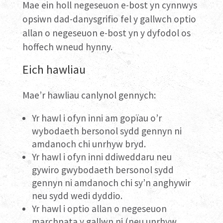
Mae ein holl negeseuon e-bost yn cynnwys
opsiwn dad-danysgrifio fel y gallwch optio
allan o negeseuon e-bost yn y dyfodol os
hoffech wneud hynny.
Eich hawliau
Mae’r hawliau canlynol gennych:
Yr hawl i ofyn inni am gopïau o’r
wybodaeth bersonol sydd gennyn ni
amdanoch chi unrhyw bryd.
Yr hawl i ofyn inni ddiweddaru neu
gywiro gwybodaeth bersonol sydd
gennyn ni amdanoch chi sy’n anghywir
neu sydd wedi dyddio.
Yr hawl i optio allan o negeseuon
marchnata y gallwn ni (neu unrhyw