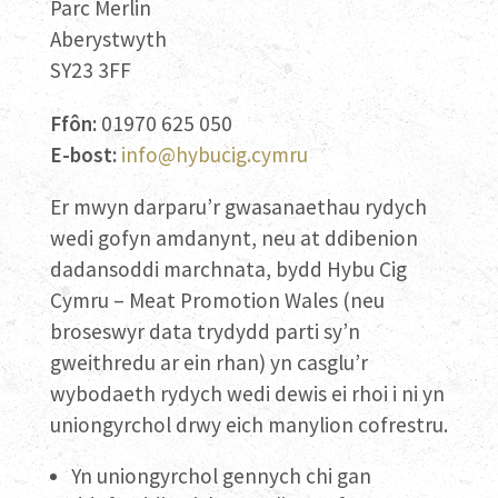
Parc Merlin
Aberystwyth
SY23 3FF
Ffôn:
01970 625 050
E-bost:
info@hybucig.cymru
Er mwyn darparu’r gwasanaethau rydych
wedi gofyn amdanynt, neu at ddibenion
dadansoddi marchnata, bydd Hybu Cig
Cymru – Meat Promotion Wales (neu
broseswyr data trydydd parti sy’n
gweithredu ar ein rhan) yn casglu’r
wybodaeth rydych wedi dewis ei rhoi i ni yn
uniongyrchol drwy eich manylion cofrestru.
Yn uniongyrchol gennych chi gan