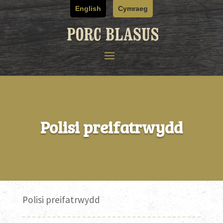
Skip
English
Cymraeg
to
content
Polisi preifatrwydd
Polisi preifatrwydd