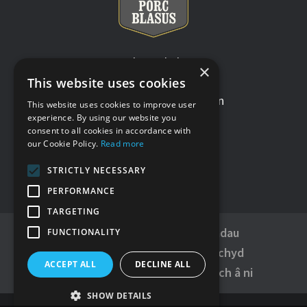
Amodau a thelerau
×
Polisi preifatrwydd
This website uses cookies
Defnydd o gwcis ar y wefan
This website uses cookies to improve user
experience. By using our website you
Datganiad hygyrchedd
consent to all cookies in accordance with
Ein gwefannau eraill
our Cookie Policy.
Read more
STRICTLY NECESSARY
PERFORMANCE
TARGETING
Ryseitiau
Adnabod eich toriadau
FUNCTIONALITY
Ble i brynu
Cwrdd â’r cig
Iechyd
ACCEPT ALL
DECLINE ALL
Blogiau
Prynu’n lleol
Ymunwch â ni
SHOW DETAILS