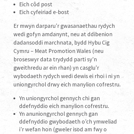
Eich côd post
Eich cyfeiriad e-bost
Er mwyn darparu’r gwasanaethau rydych
wedi gofyn amdanynt, neu at ddibenion
dadansoddi marchnata, bydd Hybu Cig
Cymru – Meat Promotion Wales (neu
broseswyr data trydydd parti sy’n
gweithredu ar ein rhan) yn casglu’r
wybodaeth rydych wedi dewis ei rhoi i ni yn
uniongyrchol drwy eich manylion cofrestru.
Yn uniongyrchol gennych chi gan
ddefnyddio eich manylion cofrestru.
Yn anuniongyrchol gennych gan
ddefnyddio gwybodaeth o’ch ymweliad
i’r wefan hon (gweler isod am fwy o