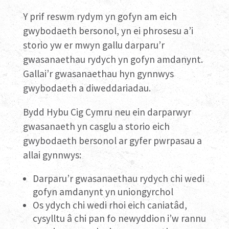
Y prif reswm rydym yn gofyn am eich
gwybodaeth bersonol, yn ei phrosesu a’i
storio yw er mwyn gallu darparu’r
gwasanaethau rydych yn gofyn amdanynt.
Gallai’r gwasanaethau hyn gynnwys
gwybodaeth a diweddariadau.
Bydd Hybu Cig Cymru neu ein darparwyr
gwasanaeth yn casglu a storio eich
gwybodaeth bersonol ar gyfer pwrpasau a
allai gynnwys:
Darparu’r gwasanaethau rydych chi wedi
gofyn amdanynt yn uniongyrchol
Os ydych chi wedi rhoi eich caniatâd,
cysylltu â chi pan fo newyddion i’w rannu