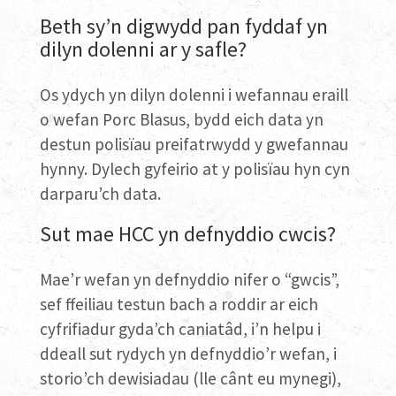
Beth sy’n digwydd pan fyddaf yn
dilyn dolenni ar y safle?
Os ydych yn dilyn dolenni i wefannau eraill
o wefan Porc Blasus, bydd eich data yn
destun polisïau preifatrwydd y gwefannau
hynny. Dylech gyfeirio at y polisïau hyn cyn
darparu’ch data.
Sut mae HCC yn defnyddio cwcis?
Mae’r wefan yn defnyddio nifer o “gwcis”,
sef ffeiliau testun bach a roddir ar eich
cyfrifiadur gyda’ch caniatâd, i’n helpu i
ddeall sut rydych yn defnyddio’r wefan, i
storio’ch dewisiadau (lle cânt eu mynegi),