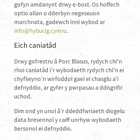
gofyn amdanynt drwy e-bost. Os hoffech
optio allan o dderbyn negeseuon
marchnata, gadewch inni wybod ar
info@hybucig.cymru
.
Eich caniatâd
Drwy gofrestru â Porc Blasus, rydych chi’n
rhoi caniatâd i’r wybodaeth rydych chi’n ei
chyflwyno’n wirfoddol gael ei chasglu a’i
defnyddio, ar gyfer y pwrpasau a ddisgrifir
uchod.
Dim ond yn unol â’r ddeddfwriaeth diogelu
data bresennol y caiff unrhyw wybodaeth
bersonol ei defnyddio.