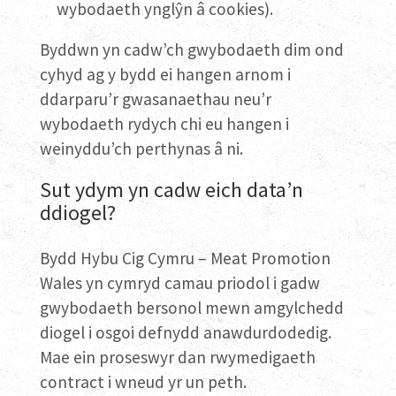
wybodaeth ynglŷn â cookies).
Byddwn yn cadw’ch gwybodaeth dim ond
cyhyd ag y bydd ei hangen arnom i
ddarparu’r gwasanaethau neu’r
wybodaeth rydych chi eu hangen i
weinyddu’ch perthynas â ni.
Sut ydym yn cadw eich data’n
ddiogel?
Bydd Hybu Cig Cymru – Meat Promotion
Wales yn cymryd camau priodol i gadw
gwybodaeth bersonol mewn amgylchedd
diogel i osgoi defnydd anawdurdodedig.
Mae ein proseswyr dan rwymedigaeth
contract i wneud yr un peth.