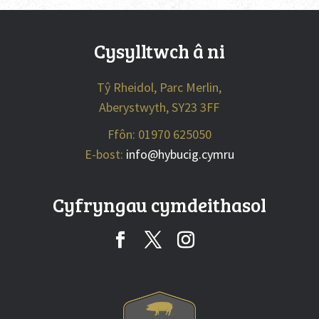
Cysylltwch â ni
Tŷ Rheidol, Parc Merlin,
Aberystwyth, SY23 3FF
Ffôn: 01970 625050
E-bost:
info@hybucig.cymru
Cyfryngau cymdeithasol