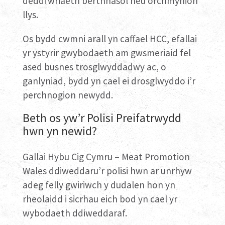
deddfwriaeth berthnasol neu orchmynion
llys.
Os bydd cwmni arall yn caffael HCC, efallai
yr ystyrir gwybodaeth am gwsmeriaid fel
ased busnes trosglwyddadwy ac, o
ganlyniad, bydd yn cael ei drosglwyddo i’r
perchnogion newydd.
Beth os yw’r Polisi Preifatrwydd
hwn yn newid?
Gallai Hybu Cig Cymru – Meat Promotion
Wales ddiweddaru’r polisi hwn ar unrhyw
adeg felly gwiriwch y dudalen hon yn
rheolaidd i sicrhau eich bod yn cael yr
wybodaeth ddiweddaraf.