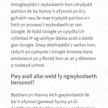
drosglwyddo’r wybodaeth hon i drydydd
partïon lle bo hynny’n ofynnol yn ôl y
gyfraith neu lle mae trydydd partïon o’r
fath yn prosesu’r wybodaeth ar ran
Google. Ni fydd Google yn cysylltu’ch
cyfeiriad IP ag unrhyw ddata arall a ddelir
gan Google. Drwy ddefnyddio’r wefan hon,
rydych yn cydsynio i Google brosesu data
amdanoch yn y ffordd hon ac at y dibenion
a nodwyd uchod.
Pwy arall allai weld fy ngwybodaeth
bersonol?
Byddwn yn rhannu eich gwybodaeth lle
bo’n ofynnol gwneud hynny yn ôl