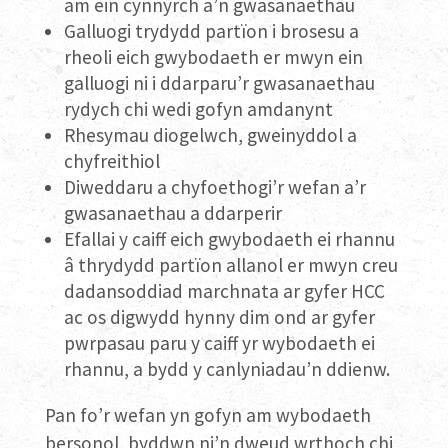
am ein cynnyrch a’n gwasanaethau
Galluogi trydydd partïon i brosesu a
rheoli eich gwybodaeth er mwyn ein
galluogi ni i ddarparu’r gwasanaethau
rydych chi wedi gofyn amdanynt
Rhesymau diogelwch, gweinyddol a
chyfreithiol
Diweddaru a chyfoethogi’r wefan a’r
gwasanaethau a ddarperir
Efallai y caiff eich gwybodaeth ei rhannu
â thrydydd partïon allanol er mwyn creu
dadansoddiad marchnata ar gyfer HCC
ac os digwydd hynny dim ond ar gyfer
pwrpasau paru y caiff yr wybodaeth ei
rhannu, a bydd y canlyniadau’n ddienw.
Pan fo’r wefan yn gofyn am wybodaeth
bersonol, byddwn ni’n dweud wrthoch chi