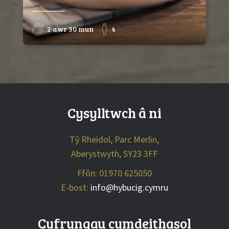
2 awr 30 mun
4
Cysylltwch â ni
Tŷ Rheidol, Parc Merlin,
Aberystwyth, SY23 3FF
Ffôn: 01970 625050
E-bost:
info@hybucig.cymru
Cyfryngau cymdeithasol