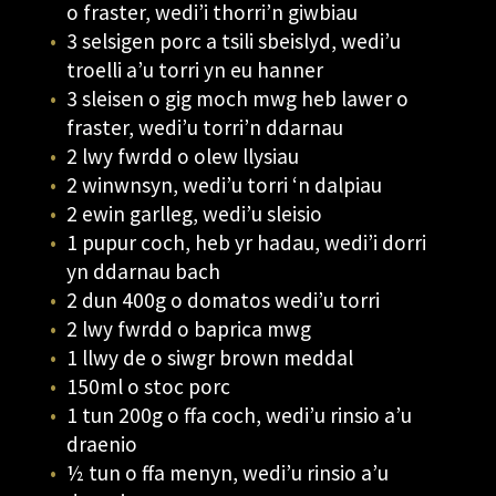
o fraster, wedi’i thorri’n giwbiau
3 selsigen porc a tsili sbeislyd, wedi’u
troelli a’u torri yn eu hanner
3 sleisen o gig moch mwg heb lawer o
fraster, wedi’u torri’n ddarnau
2 lwy fwrdd o olew llysiau
2 winwnsyn, wedi’u torri ‘n dalpiau
2 ewin garlleg, wedi’u sleisio
1 pupur coch, heb yr hadau, wedi’i dorri
yn ddarnau bach
2 dun 400g o domatos wedi’u torri
2 lwy fwrdd o baprica mwg
1 llwy de o siwgr brown meddal
150ml o stoc porc
1 tun 200g o ffa coch, wedi’u rinsio a’u
draenio
½ tun o ffa menyn, wedi’u rinsio a’u