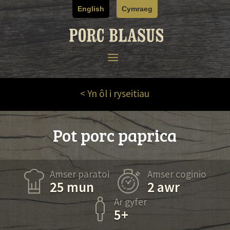
Skip
English
Cymraeg
to
content
< Yn ôl i ryseitiau
Pot porc paprica
Amser paratoi
Amser coginio
25 mun
2 awr
Ar gyfer
5+