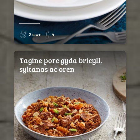
2 awr
4
Tagine porc gyda bricyll,
syltanas ac oren