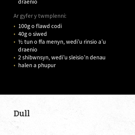
draenio
Ar gyfer y twmplenni:
100g o flawd codi
40g o siwed
½ tun o ffa menyn, wedi’u rinsio a’u
draenio
2 shibwnsyn, wedi’u sleisio’n denau
halen a phupur
Dull