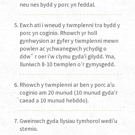
neu nes bydd y porc yn feddal.
Ewch ati i wneud y twmplenni tra bydd y
porc yn coginio. Rhowch yr holl
gynhwysion ar gyfer y twmplenni mewn
powlen ac ychwanegwch ychydig o
ddwˆ r oer i’w clymu gyda’i gilydd. Yna,
lluniwch 8-10 twmplen o’r gymysgedd.
Rhowch y twmplenni ar ben y porc a’u
coginio am 20 munud (10 munud gyda’r
caead a 10 munud hebddo).
Gweinwch gyda llysiau tymhorol wedi’u
stemio.