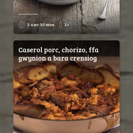
2 awr 30 mun
5+
Caserol porc, chorizo, ffa
gwynion a bara crensiog