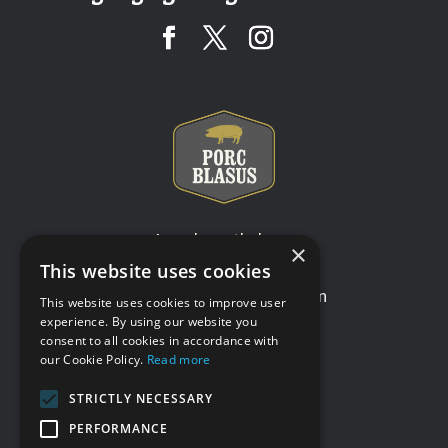
Amodau a thelerau
×
Polisi preifatrwydd
This website uses cookies
Defnydd o gwcis ar y wefan
This website uses cookies to improve user
Datganiad hygyrchedd
experience. By using our website you
consent to all cookies in accordance with
Ein gwefannau eraill
our Cookie Policy.
Read more
STRICTLY NECESSARY
PERFORMANCE