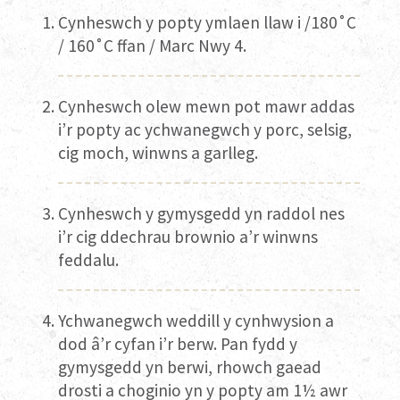
Cynheswch y popty ymlaen llaw i /180˚C
/ 160˚C ffan / Marc Nwy 4.
Cynheswch olew mewn pot mawr addas
i’r popty ac ychwanegwch y porc, selsig,
cig moch, winwns a garlleg.
Cynheswch y gymysgedd yn raddol nes
i’r cig ddechrau brownio a’r winwns
feddalu.
Ychwanegwch weddill y cynhwysion a
dod â’r cyfan i’r berw. Pan fydd y
gymysgedd yn berwi, rhowch gaead
drosti a choginio yn y popty am 1½ awr