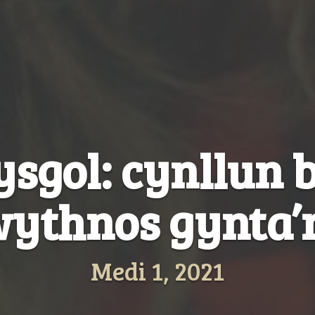
r ysgol: cynllun
wythnos gynta’
Medi 1, 2021