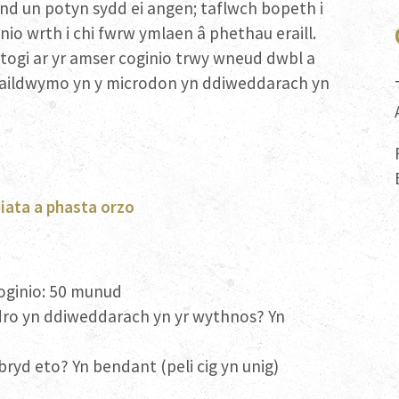
nd un potyn sydd ei angen; taflwch bopeth i
nio wrth i chi fwrw ymlaen â phethau eraill.
togi ar yr amser coginio trwy wneud dwbl a
 haildwymo yn y microdon yn ddiweddarach yn
biata a phasta orzo
oginio: 50 munud
ro yn ddiweddarach yn yr wythnos? Yn
ryd eto? Yn bendant (peli cig yn unig)