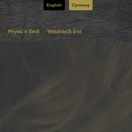
English
Cymraeg
u
Prynu’n lleol
Ymunwch â ni