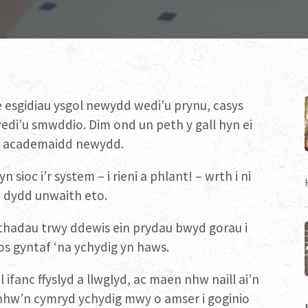
e esgidiau ysgol newydd wedi’u prynu, casys
wedi’u smwddio. Dim ond un peth y gall hyn ei
dyn academaidd newydd.
sioc i’r system – i rieni a phlant! – wrth i ni
ob dydd unwaith eto.
 thadau trwy ddewis ein prydau bwyd gorau i
os gyntaf ‘na ychydig yn haws.
ifanc ffyslyd a llwglyd, ac maen nhw naill ai’n
nhw’n cymryd ychydig mwy o amser i goginio