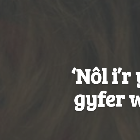
‘Nôl i’
gyfer 