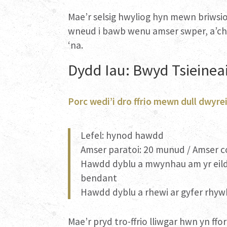
Mae’r selsig hwyliog hyn mewn briwsio
wneud i bawb wenu amser swper, a’ch
‘na.
Dydd Iau: Bwyd Tsieinea
Porc wedi’i dro ffrio mewn dull dwyrei
Lefel: hynod hawdd
Amser paratoi: 20 munud / Amser c
Hawdd dyblu a mwynhau am yr eild
bendant
Hawdd dyblu a rhewi ar gyfer rhyw
Mae’r pryd tro-ffrio lliwgar hwn yn ff