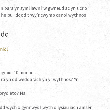
n bara yn syml iawn i’w gwneud ac yn sicr o
 helpu i ddod trwy’r cwymp canol wythnos
idd
niol
oginio: 10 munud
ro yn ddiweddarach yn yr wythnos? Yn
bryd eto? Na
ordd wych o gynnwys llwyth o lysiau iach amser