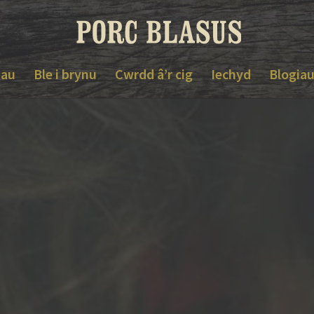
dau
Ble i brynu
Cwrdd â’r cig
Iechyd
Blogia