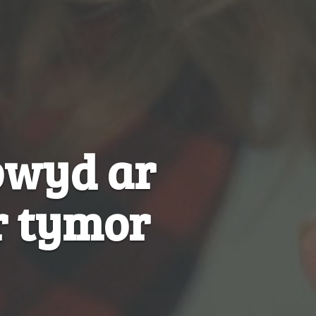
 bwyd ar
r tymor