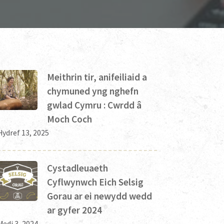
Meithrin tir, anifeiliaid a
chymuned yng nghefn
gwlad Cymru : Cwrdd â
Moch Coch
Hydref 13, 2025
Cystadleuaeth
Cyflwynwch Eich Selsig
Gorau ar ei newydd wedd
ar gyfer 2024
Medi 3, 2024