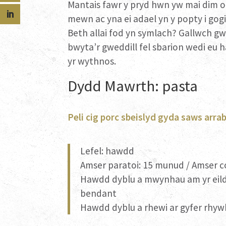
Mantais fawr y pryd hwn yw mai dim o
mewn ac yna ei adael yn y popty i gogi
Beth allai fod yn symlach? Gallwch gw
bwyta’r gweddill fel sbarion wedi eu
yr wythnos.
Dydd Mawrth: pasta
Peli cig porc sbeislyd gyda saws arra
Lefel: hawdd
Amser paratoi: 15 munud / Amser c
Hawdd dyblu a mwynhau am yr eild
bendant
Hawdd dyblu a rhewi ar gyfer rhywb