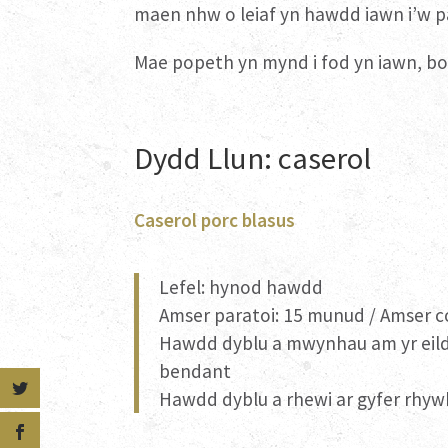
maen nhw o leiaf yn hawdd iawn i’w p
Mae popeth yn mynd i fod yn iawn, bo
Dydd Llun: caserol
Caserol porc blasus
Lefel: hynod hawdd
Amser paratoi: 15 munud / Amser co
Hawdd dyblu a mwynhau am yr eild
bendant
Hawdd dyblu a rhewi ar gyfer rhy