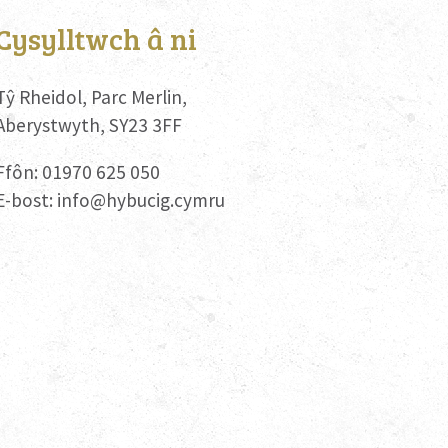
Cysylltwch â ni
Tŷ Rheidol, Parc Merlin,
Aberystwyth, SY23 3FF
Ffôn: 01970 625 050
E-bost:
info@hybucig.cymru