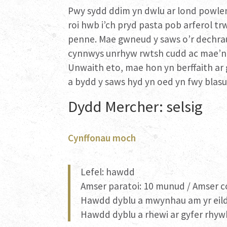
Pwy sydd ddim yn dwlu ar lond powlen
roi hwb i’ch pryd pasta pob arferol trw
penne. Mae gwneud y saws o’r dechra
cynnwys unrhyw rwtsh cudd ac mae’n l
Unwaith eto, mae hon yn berffaith ar
a bydd y saws hyd yn oed yn fwy blasus
Dydd Mercher: selsig
Cynffonau moch
Lefel: hawdd
Amser paratoi: 10 munud / Amser c
Hawdd dyblu a mwynhau am yr eild
Hawdd dyblu a rhewi ar gyfer rhyw