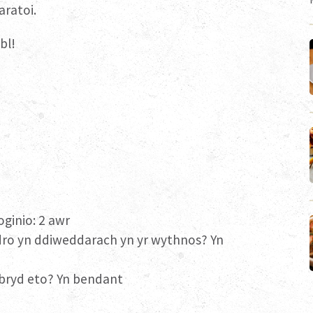
aratoi.
bl!
ginio: 2 awr
ro yn ddiweddarach yn yr wythnos? Yn
wbryd eto? Yn bendant