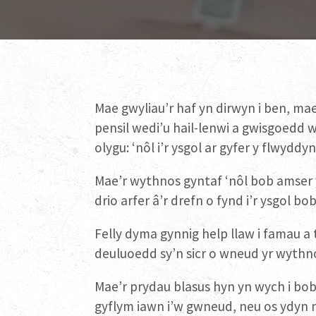
Mae gwyliau’r haf yn dirwyn i ben, ma
pensil wedi’u hail-lenwi a gwisgoedd 
olygu: ‘nôl i’r ysgol ar gyfer y flwyd
Mae’r wythnos gyntaf ‘nôl bob amser yn 
drio arfer â’r drefn o fynd i’r ysgol b
Felly dyma gynnig help llaw i famau a
deuluoedd sy’n sicr o wneud yr wythn
Mae’r prydau blasus hyn yn wych i bobl 
gyflym iawn i’w gwneud, neu os ydyn 