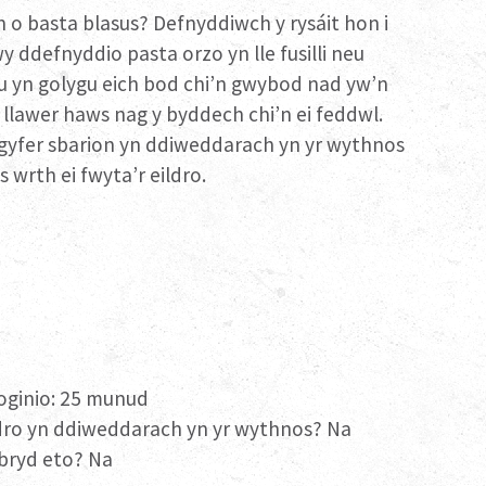
 o basta blasus? Defnyddiwch y rysáit hon i
y ddefnyddio pasta orzo yn lle fusilli neu
u yn golygu eich bod chi’n gwybod nad yw’n
lawer haws nag y byddech chi’n ei feddwl.
 gyfer sbarion yn ddiweddarach yn yr wythnos
 wrth ei fwyta’r eildro.
oginio: 25 munud
ro yn ddiweddarach yn yr wythnos? Na
bryd eto? Na